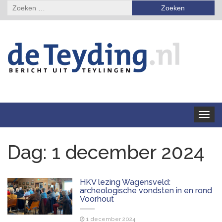
Zoeken
naar:
Toggle
navigat
Dag:
1 december 2024
HKV lezing Wagensveld:
archeologische vondsten in en rond
Voorhout
1 december 2024