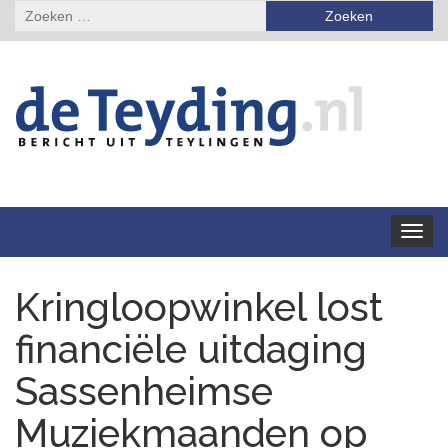
Zoeken
naar:
Toggle
navigat
Kringloopwinkel lost
financiële uitdaging
Sassenheimse
Muziekmaanden op