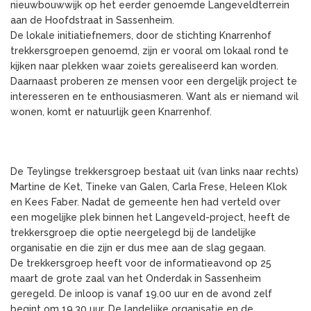
nieuwbouwwijk op het eerder genoemde Langeveldterrein
aan de Hoofdstraat in Sassenheim.
De lokale initiatiefnemers, door de stichting Knarrenhof
trekkersgroepen genoemd, zijn er vooral om lokaal rond te
kijken naar plekken waar zoiets gerealiseerd kan worden.
Daarnaast proberen ze mensen voor een dergelijk project te
interesseren en te enthousiasmeren. Want als er niemand wil
wonen, komt er natuurlijk geen Knarrenhof.
De Teylingse trekkersgroep bestaat uit (van links naar rechts)
Martine de Ket, Tineke van Galen, Carla Frese, Heleen Klok
en Kees Faber. Nadat de gemeente hen had verteld over
een mogelijke plek binnen het Langeveld-project, heeft de
trekkersgroep die optie neergelegd bij de landelijke
organisatie en die zijn er dus mee aan de slag gegaan.
De trekkersgroep heeft voor de informatieavond op 25
maart de grote zaal van het Onderdak in Sassenheim
geregeld. De inloop is vanaf 19.00 uur en de avond zelf
begint om 19.30 uur. De landelijke organisatie en de