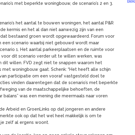
Beki
nario’s met beperkte woningbouw, de scenario’s 2 en 3.
scenario’s het aantal te bouwen woningen, het aantal P&R
de kermis en het al dan niet aanwezig zijn van een
n dat bestaand groen wordt opgewaardeerd. Forum voor
an een scenario waarbij niet gebouwd wordt maar
nario 1. Het aantal parkeerplaatsen en de ruimte voor
voor dit scenario verder uit te willen werken, was
dit willen. FVD zegt niet te snappen waarom het
’s met woningbouw gaat. Schenk: “Het heeft alle schijn
van participatie om een vooraf vastgesteld doel te
acties vinden daarentegen dat de scenario’s met beperkte
weging van de maatschappelijke behoeften, de
aar balans” was een mening die meermaals naar voren
de Arbeid en GroenLinks op dat jongeren en andere
erkte ook op dat het wel heel makkelijk is om te
je zelf al ergens woont.