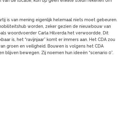
n van de locatie, kon op geen enkele steun rekenen om
ij is van mening eigenlijk helemaal niets moet gebeuren.
e mobiliteitshub worden, zeker gezien de nieuwbouw van
zoals woordvoerder Carla Hilverda het verwoordde. Dit
aar is, het “ravijnjaar” komt er immers aan. Het CDA zou
an groen en veiligheid. Bouwen is volgens het CDA
n blijven bewegen. Zij noemen hun ideeën “scenario 0”.