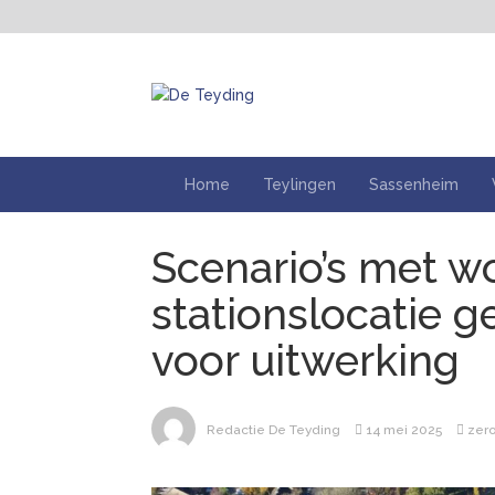
Home
Teylingen
Sassenheim
Scenario’s met 
stationslocatie g
voor uitwerking
Redactie De Teyding
14 mei 2025
zer