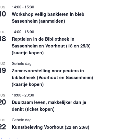
14:00
-
15:30
AUG
10
Workshop veilig bankieren in bieb
Sassenheim (aanmelden)
14:00
-
16:00
AUG
18
Reptielen in de Bibliotheek in
Sassenheim en Voorhout (18 en 25/8)
(kaartje kopen)
Gehele dag
AUG
19
Zomervoorstelling voor peuters in
bibliotheek (Voorhout en Sassenheim)
(kaartje kopen)
19:00
-
20:30
AUG
20
Duurzaam leven, makkelijker dan je
denkt (ticket kopen)
Gehele dag
AUG
22
Kunstbeleving Voorhout (22 en 23/8)