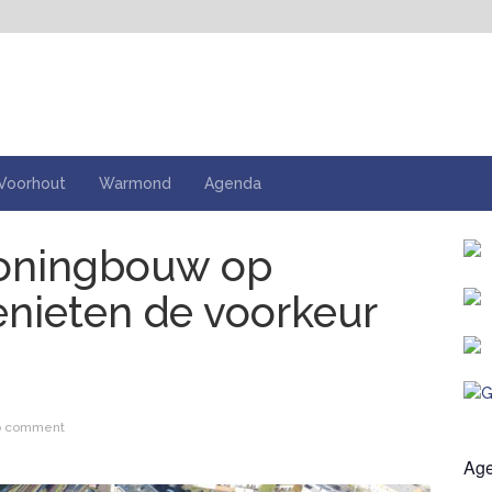
Voorhout
Warmond
Agenda
woningbouw op
enieten de voorkeur
o comment
Ag