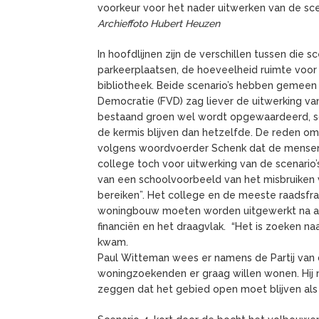
voorkeur voor het nader uitwerken van de sce
Archieffoto Hubert Heuzen
In hoofdlijnen zijn de verschillen tussen die 
parkeerplaatsen, de hoeveelheid ruimte voor 
bibliotheek. Beide scenario’s hebben gemee
Democratie (FVD) zag liever de uitwerking v
bestaand groen wel wordt opgewaardeerd, sce
de kermis blijven dan hetzelfde. De reden om 
volgens woordvoerder Schenk dat de mensen 
college toch voor uitwerking van de scenario
van een schoolvoorbeeld van het misbruiken 
bereiken”. Het college en de meeste raadsfr
woningbouw moeten worden uitgewerkt na af
financiën en het draagvlak. “Het is zoeken n
kwam.
Paul Witteman wees er namens de Partij van 
woningzoekenden er graag willen wonen. Hij m
zeggen dat het gebied open moet blijven als 