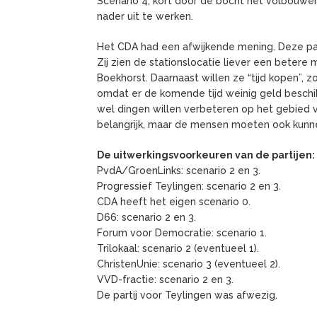
Scenario 4, kort door de bocht het volbouwe
nader uit te werken.
Het CDA had een afwijkende mening. Deze part
Zij zien de stationslocatie liever een beter
Boekhorst. Daarnaast willen ze “tijd kopen”, 
omdat er de komende tijd weinig geld beschikb
wel dingen willen verbeteren op het gebied v
belangrijk, maar de mensen moeten ook kunne
De uitwerkingsvoorkeuren van de partijen:
PvdA/GroenLinks: scenario 2 en 3.
Progressief Teylingen: scenario 2 en 3.
CDA heeft het eigen scenario 0.
D66: scenario 2 en 3.
Forum voor Democratie: scenario 1.
Trilokaal: scenario 2 (eventueel 1).
ChristenUnie: scenario 3 (eventueel 2).
VVD-fractie: scenario 2 en 3.
De partij voor Teylingen was afwezig.