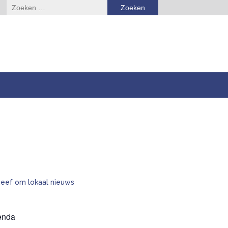
Zoeken
naar:
enda